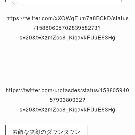
https://twitter.com/xXQWqEum7a8BCkD/status
/1588060570283958273?
s=20&t=XzmZoc8_KiqavkFUuE63Hg
https://twitter.com/urotasdes/status/158805940
5790380032?
s=20&t=XzmZoc8_KiqavkFUuE63Hg
素敵な笑顔のダウンタウン