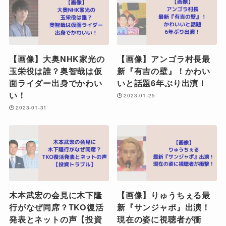
【画像】大奥NHK家光の
【画像】アンゴラ村長最
玉栄役は誰？奥智哉は仮
新『有吉の壁』！かわい
面ライダー出身でかわい
いと話題6年ぶり出演！
い！
2023-01-25
2023-01-31
木本武宏の会見に木下隆
【画像】りゅうちぇる最
行がなぜ同席？TKO復活
新『サンジャポ』出演！
発表とネットの声【投資
現在の姿に視聴者が衝