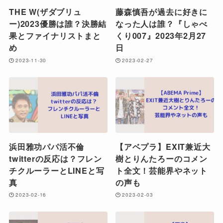
THE W(ザダブリュ
藤森慎吾が過去に好きに
ー)2023優勝は誰？決勝結
なった人は誰？『しゃべ
果とファイナリストまと
くり007』2023年2月27
め
日
2023-11-30
2023-02-27
浜田雅功パパ活不倫
【アベプラ】EXIT兼近大
twitterの反応は？フレン
樹とりんたろーのコメン
チクルーラーとLINEと写
ト全文！芸能界やネット
真
の声も
2023-02-16
2023-02-03