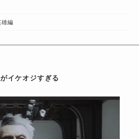
）
英雄編
姿がイケオジすぎる