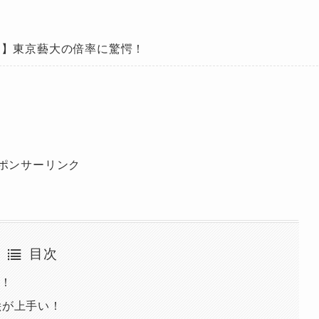
選】東京藝大の倍率に驚愕！
ポンサーリンク
目次
格！
絵が上手い！