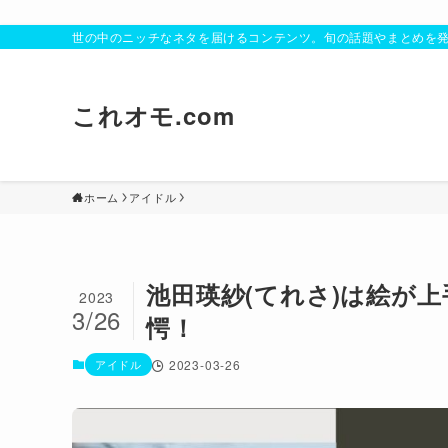
世の中のニッチなネタを届けるコンテンツ。旬の話題やまとめを
これオモ.com
ホーム
アイドル
池田瑛紗(てれさ)は絵が
2023
3/26
愕！
アイドル
2023-03-26