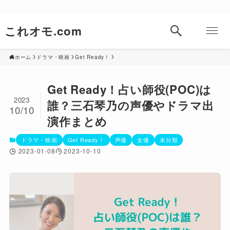
これオモ.com
ホーム
ドラマ・映画
Get Ready！
Get Ready！占い師役(POC)は
2023
誰？三石琴乃の声優やドラマ出
10/10
演作まとめ
ドラマ・映画
Get Ready！
声優
女優
未分類
2023-01-08
2023-10-10