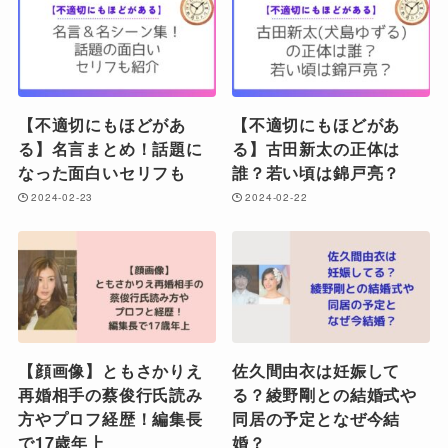
【不適切にもほどがあ
【不適切にもほどがあ
る】名言まとめ！話題に
る】古田新太の正体は
なった面白いセリフも
誰？若い頃は錦戸亮？
2024-02-23
2024-02-22
【顔画像】ともさかりえ
佐久間由衣は妊娠して
再婚相手の蔡俊行氏読み
る？綾野剛との結婚式や
方やプロフ経歴！編集長
同居の予定となぜ今結
で17歳年上
婚？